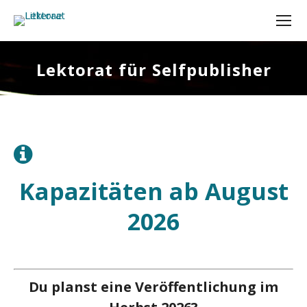
Lektorat für Selfpublisher
Kapazitäten ab August
2026
Du planst eine Veröffentlichung im