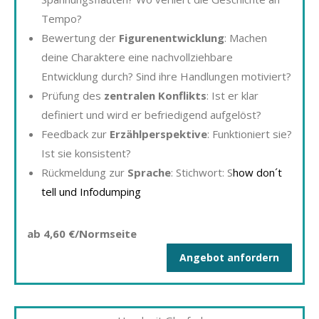
Tempo?
Bewertung der
Figurenentwicklung
: Machen
deine Charaktere eine nachvollziehbare
Entwicklung durch? Sind ihre Handlungen motiviert?
Prüfung des
zentralen Konflikts
: Ist er klar
definiert und wird er befriedigend aufgelöst?
Feedback zur
Erzählperspektive
: Funktioniert sie?
Ist sie konsistent?
Rückmeldung zur
Sprache
: Stichwort: S
how don´t
tell und Infodumping
ab 4,60 €/Normseite
Angebot anfordern