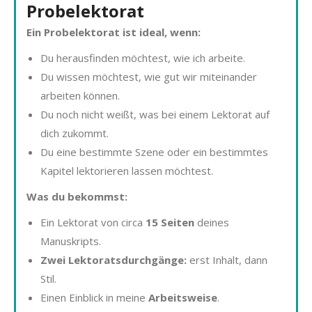
Probelektorat
Ein Probelektorat ist ideal, wenn:
Du herausfinden möchtest, wie ich arbeite.
Du wissen möchtest, wie gut wir miteinander
arbeiten können.
Du noch nicht weißt, was bei einem Lektorat auf
dich zukommt.
Du eine bestimmte Szene oder ein bestimmtes
Kapitel lektorieren lassen möchtest.
Was du bekommst:
Ein Lektorat von circa
15 Seiten
deines
Manuskripts.
Zwei Lektoratsdurchgänge:
erst Inhalt, dann
Stil.
Einen Einblick in meine
Arbeitsweise
.