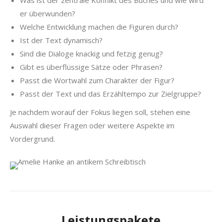
Was ist der zentrale Konflikt des Buches und wie wird
er überwunden?
Welche Entwicklung machen die Figuren durch?
Ist der Text dynamisch?
Sind die Dialoge knackig und fetzig genug?
Gibt es überflüssige Sätze oder Phrasen?
Passt die Wortwahl zum Charakter der Figur?
Passt der Text und das Erzähltempo zur Zielgruppe?
Je nachdem worauf der Fokus liegen soll, stehen eine
Auswahl dieser Fragen oder weitere Aspekte im
Vordergrund.
Leistungspakete