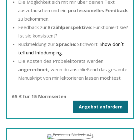
Die Möglichkeit sich mit mir über deinen Text
auszutauschen und ein
professionelles Feedback
zu bekommen.
Feedback zur
Erzählperspektive
: Funktioniert sie?
Ist sie konsistent?
Rückmeldung zur
Sprache
: Stichwort: S
how don´t
tell und Infodumping.
Die Kosten des Probelektorats werden
angerechnet
, wenn du anschließend das gesamte
Manuskript von mir lektorieren lassen möchtest.
65 € für 15 Normseiten
Angebot anfordern